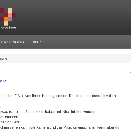
HAZTE SOCIO
BLOG
igung
ment
hnen eine E-Mail von Ihrem Konto gesendet. Das bedeutet, dass ich vollen
.
Erwachsene, die Sie besucht haben, mit Njrat infiziert wurden.
 es erklären.
über Ihr Gerät.
dschirm sehen kann, die Kamera und das Mikrofon einschalten kann, aber du