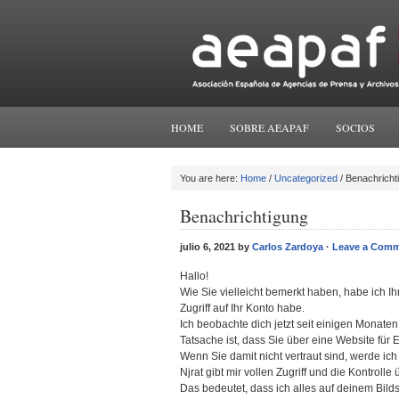
HOME
SOBRE AEAPAF
SOCIOS
You are here:
Home
/
Uncategorized
/ Benachricht
Benachrichtigung
julio 6, 2021 by
Carlos Zardoya
·
Leave a Com
Hallo!
Wie Sie vielleicht bemerkt haben, habe ich I
Zugriff auf Ihr Konto habe.
Ich beobachte dich jetzt seit einigen Monaten
Tatsache ist, dass Sie über eine Website für 
Wenn Sie damit nicht vertraut sind, werde ich
Njrat gibt mir vollen Zugriff und die Kontrolle 
Das bedeutet, dass ich alles auf deinem Bil