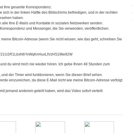
 und Ihre gesamte Korrespondenz.
e sich in der linken Hälfte des Bildschirms befriedigen, und in der rechten
gesehen haben.
n alle Ihre E-Mails und Kontakte in sozialen Netzwerken senden.
il-Korrespondenz und Messenger, die Sie verwenden, veröffentlichen.
meine Bitcoin-Adresse (wenn Sie nicht wissen, wie das geht, schreiben Sie
tet: 1F21U2R1LbxN6YvWqKnHuxLtVzHS1Mw92W
und du wirst mich nie wieder hören. Ich gebe Ihnen 48 Stunden zum
t, und der Timer wird funktionieren, wenn Sie diesen Brief sehen.
rde einzureichen, da diese E-Mail nicht wie meine Bitcoin-Adresse verfolgt
 mit jemand anderem geteilt haben, wird das Video sofort verteilt.