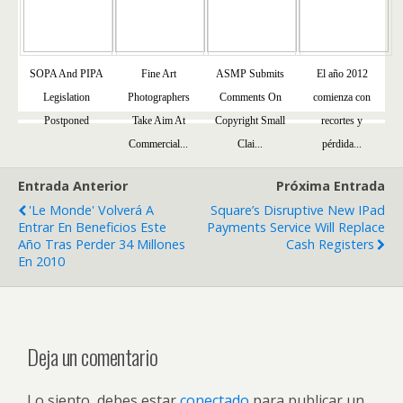
SOPA And PIPA
Fine Art
ASMP Submits
El año 2012
Legislation
Photographers
Comments On
comienza con
Postponed
Take Aim At
Copyright Small
recortes y
Commercial...
Clai...
pérdida...
Entrada Anterior
Próxima Entrada
'Le Monde' Volverá A
Square’s Disruptive New IPad
Entrar En Beneficios Este
Payments Service Will Replace
Año Tras Perder 34 Millones
Cash Registers
En 2010
Deja un comentario
Lo siento, debes estar
conectado
para publicar un