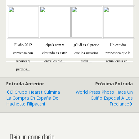
El año 2012
elpaís.com y
¿Cuál es el precio
Un estudio
comienza con
elmundo.es están
que los usuarios
pronostica que la
recortes y
entre los die...
están ...
actual crisis ec...
pérdida...
Entrada Anterior
Próxima Entrada
El Grupo Hearst Culmina
World Press Photo Hace Un
La Compra En España De
Guiño Especial A Los
Hachette Filipacchi
Freelance
Deja un comentario