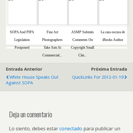
SOPA And PIPA
Fine Art
ASMP Submits
La cara oscura de
Legislation
Photographers
Comments On
iBooks Author
Postponed
Take Aim At
Copyright Small
Commercial...
Clai...
Entrada Anterior
Próxima Entrada
White House Speaks Out
QuickLinks For 2012-01-19
Against SOPA
Deja un comentario
Lo siento, debes estar
conectado
para publicar un