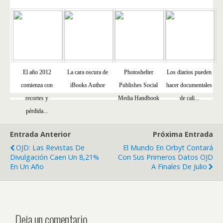
El año 2012
La cara oscura de
Photoshelter
Los diarios pueden
comienza con
iBooks Author
Publishes Social
hacer documentales
recortes y
Media Handbook
de cali...
pérdida...
Entrada Anterior
Próxima Entrada
OJD: Las Revistas De
El Mundo En Orbyt Contará
Divulgación Caen Un 8,21%
Con Sus Primeros Datos OJD
En Un Año
A Finales De Julio
Deja un comentario