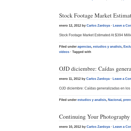
Stock Footage Market Estimat
enero 12, 2012 by
Carlos Zardoya
·
Leave a C
Stock Footage Market Estimated At $394 Mill
Filed under
agencias
,
estudios y analisis
,
Excl
videos
· Tagged with
OJD diciembre: Caídas general
enero 11, 2012 by
Carlos Zardoya
·
Leave a C
OJD diciembre: Caídas generalizadas en los d
Filed under
estudios y analisis
,
Nacional
,
pren
Continuing Your Photography
enero 10, 2012 by
Carlos Zardoya
·
Leave a C