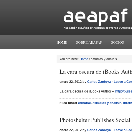
HOME
SOBRE AEAPAF
SOCIOS
You are here:
Home
/ estudios y analisis
La cara oscura de iBooks Aut
enero 22, 2012 by
Carlos Zardoya
·
Leave a C
La cara oscura de iBooks Author –
http://pul
Filed under
editorial
,
estudios y analisis
,
Inter
Photoshelter Publishes Socia
enero 22, 2012 by
Carlos Zardoya
·
Leave a C