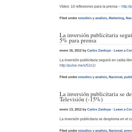
Vídeo: 10 reflexiones para la prensa –
http:/
Filed under
estudios y analisis
,
Marketing
,
Nac
La inversión publicitaria segu
5% para prensa
enero 16, 2012 by
Carlos Zardoya
·
Leave a C
La inversión publicitaria seguirá en caída li
http://pulse.me/s/52o1r
Filed under
estudios y analisis
,
Nacional
,
publ
La inversión publicitaria se d
Televisión (-15%)
enero 13, 2012 by
Carlos Zardoya
·
Leave a C
La inversión publicitaria se desploma en el c
Filed under
estudios y analisis
,
Nacional
,
pren