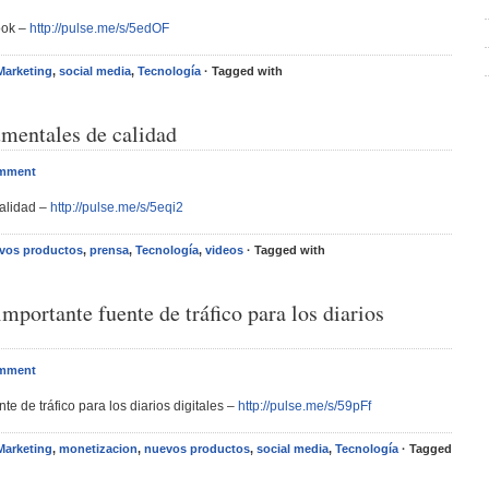
ook –
http://pulse.me/s/5edOF
Marketing
,
social media
,
Tecnología
· Tagged with
umentales de calidad
omment
alidad –
http://pulse.me/s/5eqi2
vos productos
,
prensa
,
Tecnología
,
videos
· Tagged with
mportante fuente de tráfico para los diarios
omment
e de tráfico para los diarios digitales –
http://pulse.me/s/59pFf
Marketing
,
monetizacion
,
nuevos productos
,
social media
,
Tecnología
· Tagged