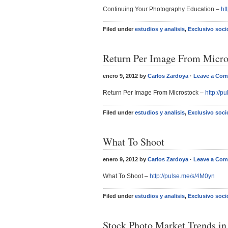
Continuing Your Photography Education –
ht
Filed under
estudios y analisis
,
Exclusivo soci
Return Per Image From Micro
enero 9, 2012 by
Carlos Zardoya
·
Leave a Co
Return Per Image From Microstock –
http://p
Filed under
estudios y analisis
,
Exclusivo soci
What To Shoot
enero 9, 2012 by
Carlos Zardoya
·
Leave a Co
What To Shoot –
http://pulse.me/s/4M0yn
Filed under
estudios y analisis
,
Exclusivo soci
Stock Photo Market Trends in