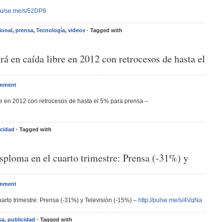
/pulse.me/s/52DP9
ional
,
prensa
,
Tecnología
,
videos
· Tagged with
irá en caída libre en 2012 con retrocesos de hasta el
omment
bre en 2012 con retrocesos de hasta el 5% para prensa –
icidad
· Tagged with
esploma en el cuarto trimestre: Prensa (-31%) y
omment
uarto trimestre: Prensa (-31%) y Televisión (-15%) –
http://pulse.me/s/4VqNa
sa
,
publicidad
· Tagged with