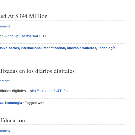
ed At $394 Million
omment
ion –
http://pulse.me/s/4UiED
usivo socios
,
Internacional
,
monetizacion
,
nuevos productos
,
Tecnología
,
izadas en los diarios digitales
omment
iarios digitales –
http://pulse.me/s/4Tu9s
sa
,
Tecnología
· Tagged with
 Education
omment