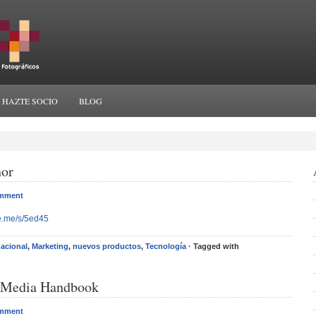
HAZTE SOCIO
BLOG
hor
omment
se.me/s/5ed45
nacional
,
Marketing
,
nuevos productos
,
Tecnología
· Tagged with
l Media Handbook
omment