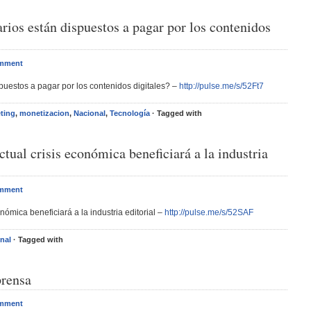
arios están dispuestos a pagar por los contenidos
omment
spuestos a pagar por los contenidos digitales? –
http://pulse.me/s/52Ft7
ting
,
monetizacion
,
Nacional
,
Tecnología
· Tagged with
ctual crisis económica beneficiará a la industria
omment
nómica beneficiará a la industria editorial –
http://pulse.me/s/52SAF
nal
· Tagged with
prensa
omment