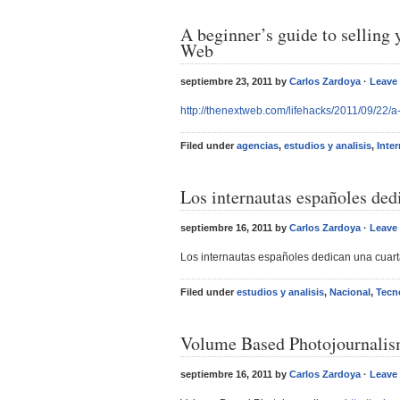
A beginner’s guide to sellin
Web
septiembre 23, 2011 by
Carlos Zardoya
·
Leave
http://thenextweb.com/lifehacks/2011/09/22/a
Filed under
agencias
,
estudios y analisis
,
Inte
Los internautas españoles dedi
septiembre 16, 2011 by
Carlos Zardoya
·
Leave
Los internautas españoles dedican una cuart
Filed under
estudios y analisis
,
Nacional
,
Tecn
Volume Based Photojournali
septiembre 16, 2011 by
Carlos Zardoya
·
Leave