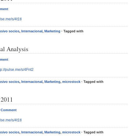
mment
ulse.me/s/4t1tI
usivo socios
,
Internacional
,
Marketing
· Tagged with
al Analysis
mment
tp://pulse.me/s/4Fnt2
usivo socios
,
Internacional
,
Marketing
,
microstock
· Tagged with
 2011
a Comment
ulse.me/s/4t1tI
usivo socios
,
Internacional
,
Marketing
,
microstock
· Tagged with