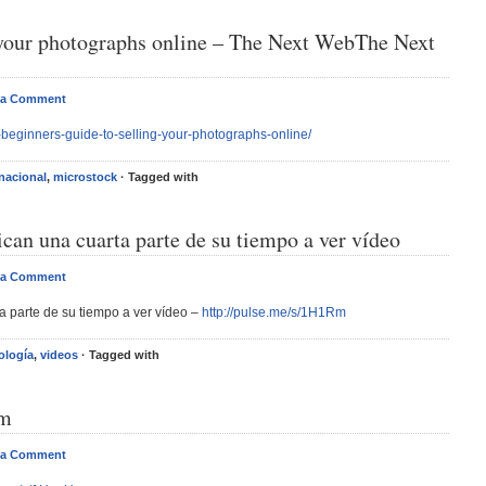
g your photographs online – The Next WebThe Next
 a Comment
-beginners-guide-to-selling-your-photographs-online/
rnacional
,
microstock
· Tagged with
can una cuarta parte de su tiempo a ver vídeo
 a Comment
a parte de su tiempo a ver vídeo –
http://pulse.me/s/1H1Rm
ología
,
videos
· Tagged with
sm
 a Comment