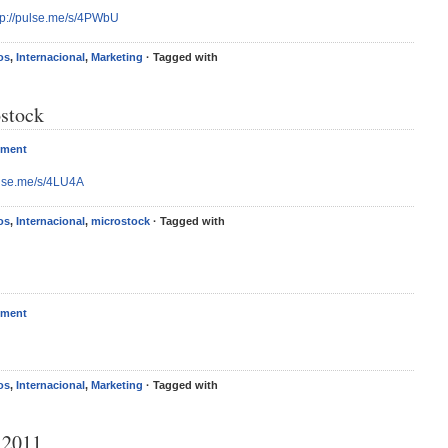
tp://pulse.me/s/4PWbU
os
,
Internacional
,
Marketing
· Tagged with
stock
mment
ulse.me/s/4LU4A
os
,
Internacional
,
microstock
· Tagged with
mment
os
,
Internacional
,
Marketing
· Tagged with
 2011